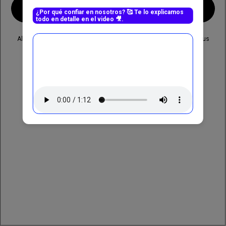
SIGUIENTE
¿Por qué confiar en nosotros? 🥰 Te lo explicamos
todo en detalle en el video 🎥.
Hosting de alto rendimiento, dominios Premium y soporte 24/7.
Al enviarnos esta información autorizas a CWP el tratamiento de tus
datos personales.
RUC SUNAT : 20610582959
©
2026
CWP Business Server
|