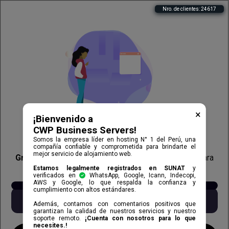
Nro. de clientes:
24617
×
¡Bienvenido a
CWP Business Servers!
¡Hola! 👋
Somos la empresa líder en hosting N° 1 del Perú, una
compañía confiable y comprometida para brindarte el
mejor servicio de alojamiento web.
Gracias por estar aquí.
Completa este formulario para
activar tus servicios
Estamos legalmente registrados en SUNAT
y
verificados en
WhatsApp, Google, Icann, Indecopi,
AWS y Google, lo que respalda la confianza y
¿Cómo te llamas?
cumplimiento con altos estándares.
Además, contamos con comentarios positivos que
garantizan la calidad de nuestros servicios y nuestro
soporte remoto.
¡Cuenta con nosotros para lo que
necesites.!